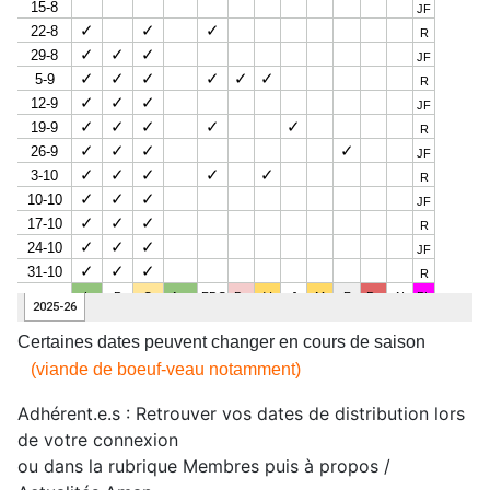
jeunes plants de chou qui sont grillés et ne
reprendront pas. Je suis entrain de voir avec mon
producteur de plans pour en récupérer ... pas
facile car tout le monde lui saute dessus, à savoir
cette année, j'arrose plus que l'année dernière :
vive la facture d'eau 😱. Les aubergine sont
remplies de pucerons donc en traitement j'utilise
du savon noir. Nous avons pu repiquer les
poireaux à la machine, les tomates sont belles, les
concombres arrivent doucement mais sûrement
les artichauts sont partis, mais pas encore assez
pour bien garnir notre panier 😯 mais soyez
patients.
Certaines dates peuvent changer en cours de saison
(viande de boeuf-veau notamment)
Adhérent.e.s : Retrouver vos dates de distribution lors
de votre connexion
ou dans la rubrique Membres puis à propos /