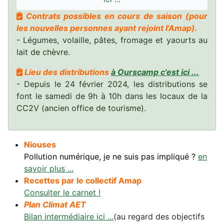
(voir photos rubrique En bref, Nos producteurs,
Contrats possibles en cours de saison (pour
Les légumes)
les nouvelles personnes ayant rejoint l'Amap).
-- fin février chez Marion et Fabien ----
- Légumes, volaille, pâtes, fromage et yaourts au
50 chèvres ont déjà mis bas. Fou ! Et même l'une
lait de chèvre.
de nos vaches a également velée ! (voir photos
rubrique En bref, Nos producteurs, Produits
Lieu des distributions
à Ourscamp c'est ici ...
laitiers de chèvre)
- Depuis le 24 février 2024, les distributions se
-- en février Chez Sabine ----
font le samedi de 9h à 10h dans les locaux de la
Quelques plantations débutent dans les serres
CC2V (ancien office de tourisme).
(voir photos rubrique En bref, Nos producteurs,
Les légumes)
-- Samedi 11 octobre ----
Niouses
Nettoyage de serre, nouvelle irrigation dans les
Pollution numérique, je ne suis pas impliqué ?
en
serres
savoir plus ...
-- Samedi 27 septembre ----
Recettes par le collectif Amap
Dans les champs on a eu de beaux choux-fleurs,
Consulter le carnet !
les choux Didon poussent aussi à grand vitesse,
Plan Climat AET
les navets ont été récoltés pour la conservation
Bilan intermédiaire ici ...
(au regard des objectifs
d'hiver. J'accueille un stagiaire pendant 15 jours,