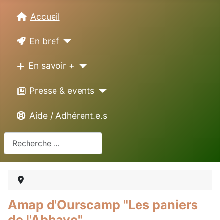
Accueil
En bref
En savoir +
Presse & events
Aide / Adhérent.e.s
Rechercher
Amap d'Ourscamp "Les paniers
de l'Abbaye"