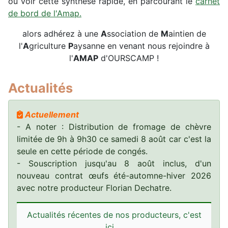
ou voir cette synthèse rapide, en parcourant le
carnet
de bord de l'Amap.
alors adhérez à une
A
ssociation de
M
aintien de
l'
A
griculture
P
aysanne en venant nous rejoindre à
l'
AMAP
d'OURSCAMP !
Actualités
Actuellement
- A noter : Distribution de fromage de chèvre
limitée de 9h à 9h30 ce samedi 8 août car c'est la
seule en cette période de congés.
- Souscription jusqu'au 8 août inclus, d'un
nouveau contrat œufs été-automne-hiver 2026
avec notre producteur Florian Dechatre.
-- en mars Chez Sabine ----
Actualités récentes de nos producteurs, c'est
Quelques souvenirs de la journée montage serres
ici ...